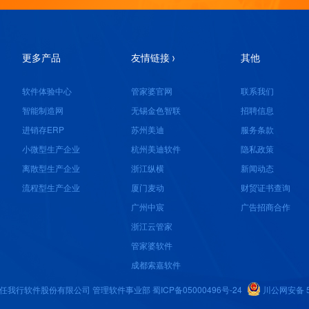
更多产品
友情链接
其他
软件体验中心
管家婆官网
联系我们
智能制造网
无锡金色智联
招聘信息
进销存ERP
苏州美迪
服务条款
小微型生产企业
杭州美迪软件
隐私政策
离散型生产企业
浙江纵横
新闻动态
流程型生产企业
厦门麦动
财贸证书查询
广州中宸
广告招商合作
浙江云管家
管家婆软件
成都索嘉软件
26 成都任我行软件股份有限公司 管理软件事业部
蜀ICP备05000496号-24
川公网安备 51